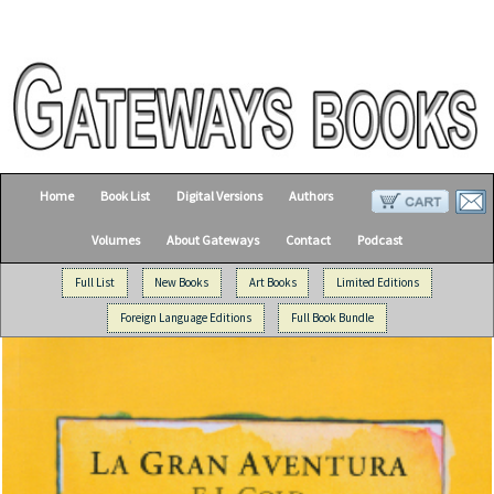
Home
Book List
Digital Versions
Authors
Volumes
About Gateways
Contact
Podcast
Full List
New Books
Art Books
Limited Editions
Foreign Language Editions
Full Book Bundle