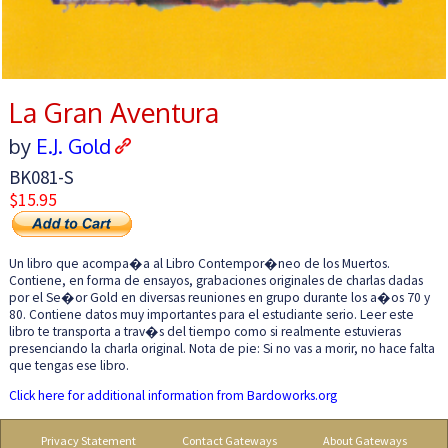
La Gran Aventura
by
E.J. Gold
BK081-S
$15.95
Un libro que acompa�a al Libro Contempor�neo de los Muertos.
Contiene, en forma de ensayos, grabaciones originales de charlas dadas
por el Se�or Gold en diversas reuniones en grupo durante los a�os 70 y
80. Contiene datos muy importantes para el estudiante serio. Leer este
libro te transporta a trav�s del tiempo como si realmente estuvieras
presenciando la charla original. Nota de pie: Si no vas a morir, no hace falta
que tengas ese libro.
Click here for additional information from Bardoworks.org
Privacy Statement
Contact Gateways
About Gateways